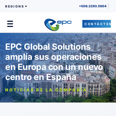
+506.2293.5804
REGIONS
CONTÁCTENO
Menu
Skip to content
EPC Global Solutions
amplía sus operaciones
en Europa con un nuevo
centro en España
NOTICIAS DE LA COMPAÑÍA