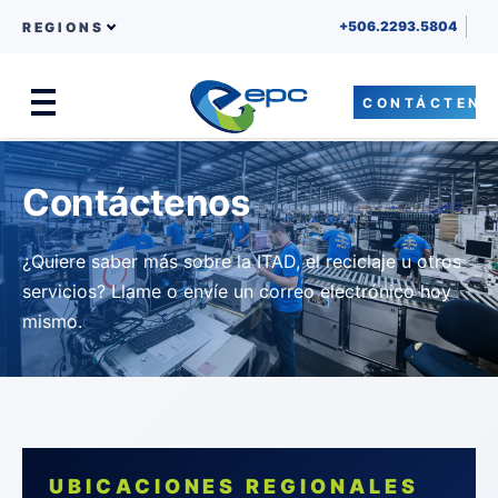
+506.2293.5804
REGIONS
CONTÁCTENO
Menu
Skip to content
Contáctenos
¿Quiere saber más sobre la ITAD, el reciclaje u otros
servicios? Llame o envíe un correo electrónico hoy
mismo.
UBICACIONES REGIONALES