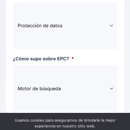
¿Cómo supo sobre EPC?
*
Usamos cookies para asegurarnos de brindarle la mejor
¿Preguntas o comentarios?
experiencia en nuestro sitio web.